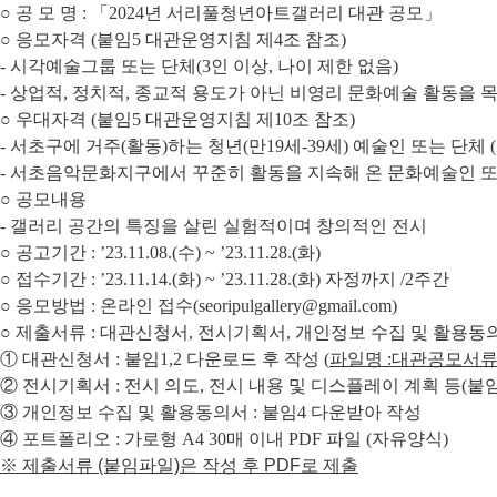
○ 공 모 명 : 「2024년 서리풀청년아트갤러리 대관 공모」
○ 응모자격 (붙임5 대관운영지침 제4조 참조)
- 시각예술그룹 또는 단체(3인 이상, 나이 제한 없음)
- 상업적, 정치적, 종교적 용도가 아닌 비영리 문화예술 활동을 
○ 우대자격 (붙임5 대관운영지침 제10조 참조)
- 서초구에 거주(활동)하는 청년(만19세-39세) 예술인 또는 단체 
- 서초음악문화지구에서 꾸준히 활동을 지속해 온 문화예술인 또는
○ 공모내용
- 갤러리 공간의 특징을 살린 실험적이며 창의적인 전시
○ 공고기간 : ’23.11.08.(수) ~ ’23.11.28.(화)
○ 접수기간 : ’23.11.14.(화) ~ ’23.11.28.(화) 자정까지 /2주간
○ 응모방법 : 온라인 접수(seoripulgallery@gmail.com)
○ 제출서류 : 대관신청서, 전시기획서, 개인정보 수집 및 활용동
① 대관신청서 : 붙임1,2 다운로드 후 작성
(
파일명
:
대관공모서
② 전시기획서 : 전시 의도, 전시 내용 및 디스플레이 계획 등(붙
③ 개인정보 수집 및 활용동의서 : 붙임4 다운받아 작성
④ 포트폴리오 : 가로형 A4 30매 이내 PDF 파일 (자유양식)
※ 제출서류 (붙임파일)은 작성 후 PDF로 제출