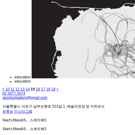
education
education
<
10
11
12
13
14
15
16
17
18
19
>
02 3477 2074
seoripulgallery@gmail.com
서울특별시 서초구 남부순환로 323길 1, 예술의전당 앞 지하보도
유튜브
인스타그램
Sketchbook5, 스케치북5
Sketchbook5, 스케치북5