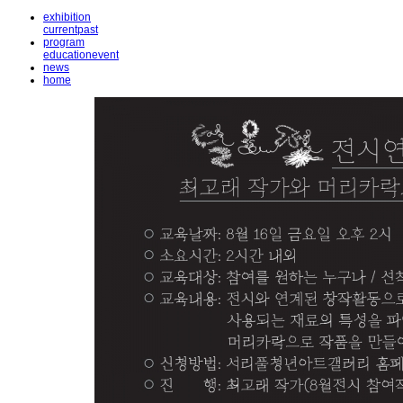
exhibition
current
past
program
education
event
news
home