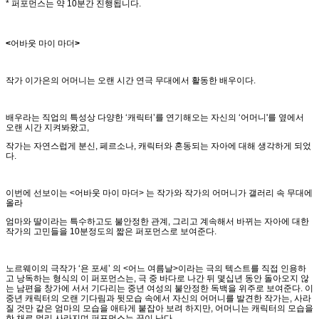
* 퍼포먼스는 약 10분간 진행됩니다.
<
어바웃
마이
마더
>
작가 이가은의 어머니는 오랜 시간 연극 무대에서 활동한 배우이다.
배우라는 직업의 특성상 다양한 ‘캐릭터’를 연기해오는 자신의 ‘어머니'를 옆에서
오랜 시간 지켜봐왔고,
작가는 자연스럽게 분신, 페르소나, 캐릭터와 혼동되는 자아에 대해 생각하게 되었
다.
이번에 선보이는 <어바웃 마이 마더> 는 작가와 작가의 어머니가 갤러리 속 무대에
올라
엄마와 딸이라는 특수하고도 불안정한 관계, 그리고 계속해서 바뀌는 자아에 대한
작가의 고민들을 10분정도의 짧은 퍼포먼스로 보여준다.
노르웨이의 극작가 ‘욘 포세’ 의 <어느 여름날>이라는 극의 텍스트를 직접 인용하
고 낭독하는 형식의 이 퍼포먼스는, 극 중 바다로 나간 뒤 몇십년 동안 돌아오지 않
는 남편을 창가에 서서 기다리는 중년 여성의 불안정한 독백을 위주로 보여준다. 이
중년 캐릭터의 오랜 기다림과 뒷모습 속에서 자신의 어머니를 발견한 작가는, 사라
질 것만 같은 엄마의 모습을 애타게 붙잡아 보려 하지만, 어머니는 캐릭터의 모습을
한 채로 멀리 사라지며 퍼포먼스는 끝이 난다.