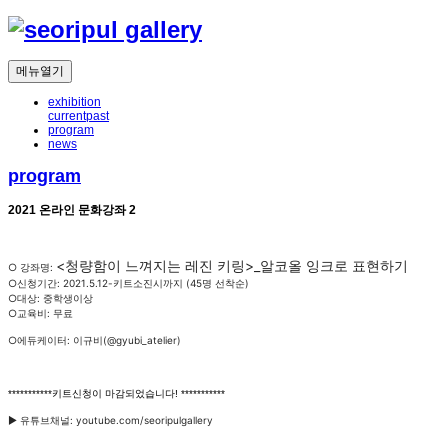
메뉴열기
exhibition
current
past
program
news
program
2021 온라인 문화강좌 2
<청량함이 느껴지는 레진 키링>
_알코올 잉크로 표현하기
○ 강좌명:
○신청기간: 2021.5.12-키트소진시까지 (45명 선착순)
○대상: 중학생이상
○교육비: 무료
○에듀케이터: 이규비(@gyubi_atelier)
***********키트신청이 마감되었습니다! ***********
▶️ 유튜브채널: youtube.com/seoripulgallery