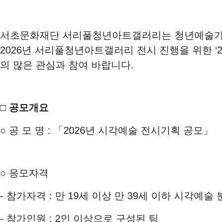
서초문화재단 서리풀청년아트갤러리는 청년예술가 
2026년 서리풀청년아트갤러리 전시 진행을 위한 ‘
의 많은 관심과 참여 바랍니다.
□
공모개요
○
공 모 명
:
「
2026
년 시각예술 전시기획 공모
」
○
응모자격
-
참가자격
:
만
19
세 이상 만
39
세 이하 시각예술 
-
참가인원
: 2
인 이상으로 구성된 팀