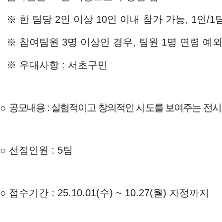
※
한 팀당
2
인 이상
10
인 이내 참가 가능
, 1
인
/1
※
참여팀원
3
명 이상인 경우
,
팀원
1
명 연령 예외
※
우대사항
:
서초구민
○
공모내용
:
실험적이고 창의적인 시도를 보여주는 전
○
선정인원
: 5
팀
○
접수기간
: 25.10.01(
수
) ~ 10.27(
월
)
자정까지