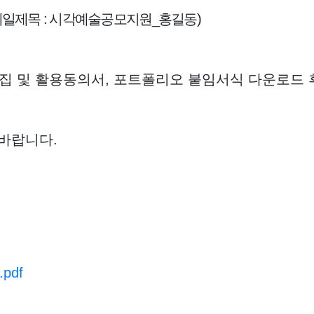
메일제목
:
시각예술공모지원
_
홍길동
)
집 및 활용동의서
,
포트폴리오 붙임서식 다운로드 
바랍니다.
pdf