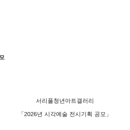
모
서리풀청년아트갤러리
「
2026
년 시각예술 전시기획 공모
」