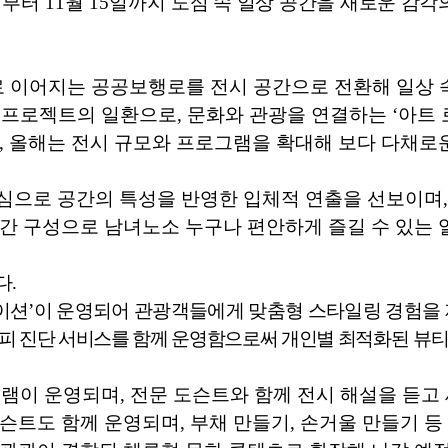
일부터
11
월
15
일까지
도심 속 일상 공간을 새로운 감각
이어지는 공공보행로를 전시 공간으로 전환해 일상 
 프로젝트의 일환으로
,
문화와 관광을 연결하는
‘
아트 
,
올해는 전시 규모와 프로그램을 확대해 보다 다채로
중심으로 공간의 특성을 반영한 입체적 연출을 선보이며
간 구성으로 남녀노소 누구나 편안하게 즐길 수 있는
다
.
이션
’
이 운영되어 관광객들에게 맞춤형 스타일링 경험을
두피 진단 서비스를 함께 운영함으로써 개인별 최적화된
뷰티
램이 운영되며
,
전문 도슨트와 함께 전시 해설을 듣고
도슨트도 함께 운영되며
,
부채 만들기
,
손거울 만들기 등