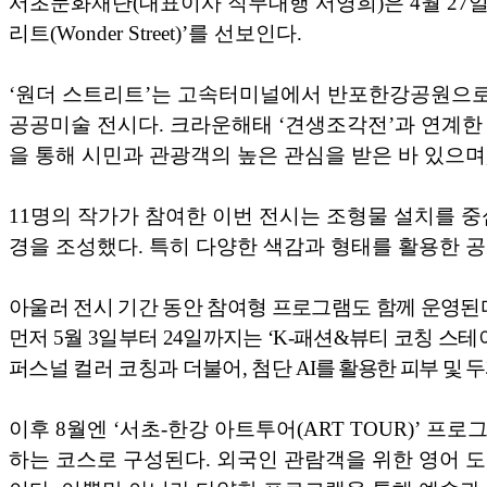
서초문화재단
(
대표이사 직무대행 서영희
)
은
4
월
27
리트
(Wonder Street)’
를 선보인다
.
‘
원더 스트리트
’
는 고속터미널에서 반포한강공원으로 
공공미술 전시다
.
크라운해태
‘
견생조각전
’
과 연계한
을 통해 시민과 관광객의 높은 관심을 받은 바 있으며
11
명의 작가가 참여한 이번 전시는 조형물 설치를 
경을 조성했다
.
특히 다양한 색감과 형태를 활용한 공
아울러 전시 기간 동안 참여형 프로그램도 함께 운영된
먼저
5
월
3
일부터
24
일까지는
‘K-
패션
&
뷰티 코칭 스테
퍼스널 컬러 코칭과 더불어
,
첨단
AI
를 활용한 피부 및 
이후
8
월엔
‘
서초
-
한강 아트투어
(ART TOUR)’
프로그
하는 코스로 구성된다
.
외국인 관람객을 위한 영어 