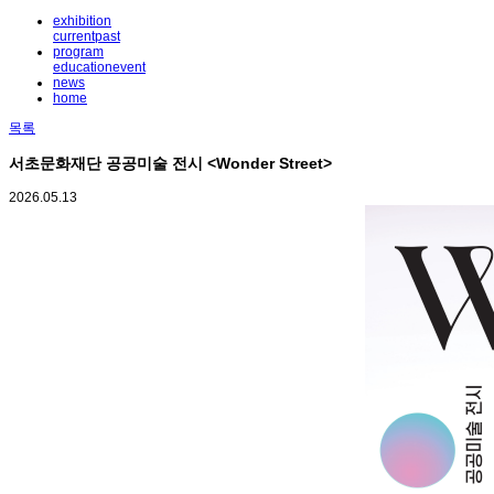
exhibition
current
past
program
education
event
news
home
목록
서초문화재단 공공미술 전시 <Wonder Street>
2026.05.13