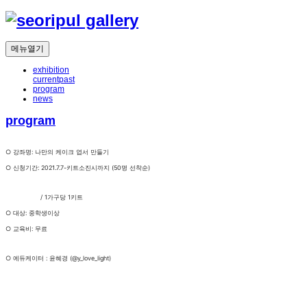
메뉴열기
exhibition
current
past
program
news
program
○ 강좌명: 나만의 케이크 엽서 만들기
○ 신청기간: 2021.7.7-키트소진시까지 (50명 선착순)
/ 1가구당 1키트
○ 대상: 중학생이상
○ 교육비: 무료
○ 에듀케이터 : 윤혜경 (@y_love_light)